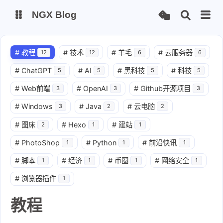
NGX Blog
Status
Qexo
#
教程
#
技术
#
羊毛
#
云服务器
12
12
6
6
#
ChatGPT
#
AI
#
黑科技
#
科技
5
5
5
5
备用链接
Code-Server
#
Web前端
#
OpenAI
#
Github开源项目
3
3
3
#
Windows
#
Java
#
云电脑
3
2
2
#
图床
#
Hexo
#
建站
2
1
1
#
PhotoShop
#
Python
#
前沿快讯
1
1
1
#
脚本
#
经济
#
币圈
#
网络安全
1
1
1
1
#
浏览器插件
1
教程