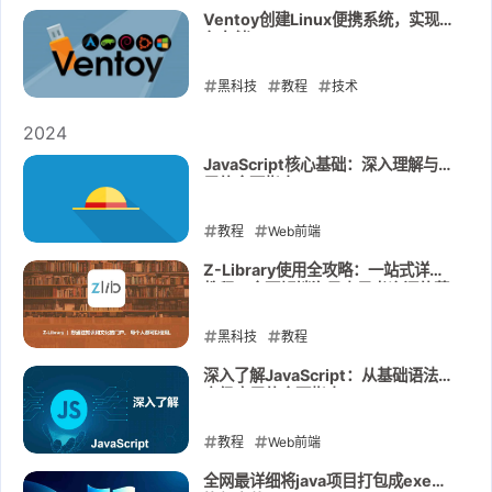
2025-09-13
Ventoy创建Linux便携系统，实现持
久存储
黑科技
教程
技术
2025-01-16
2024
JavaScript核心基础：深入理解与应
用的全面指南
教程
Web前端
2024-08-27
Z-Library使用全攻略：一站式详尽
教程，全面解锁海量电子书资源的获
取。
黑科技
教程
2024-08-25
深入了解JavaScript：从基础语法到
高级应用的全面指南
教程
Web前端
2024-08-24
全网最详细将java项目打包成exe可