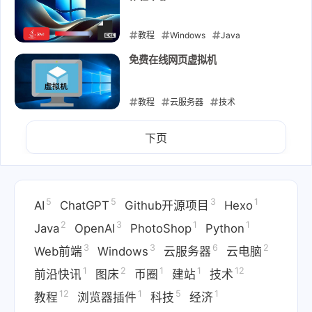
执行文件
教程
Windows
Java
2024-08-23
免费在线网页虚拟机
教程
云服务器
技术
2024-08-19
下页
5
5
3
1
AI
ChatGPT
Github开源项目
Hexo
2
3
1
1
Java
OpenAI
PhotoShop
Python
3
3
6
2
Web前端
Windows
云服务器
云电脑
1
2
1
1
12
前沿快讯
图床
币圈
建站
技术
12
1
5
1
教程
浏览器插件
科技
经济