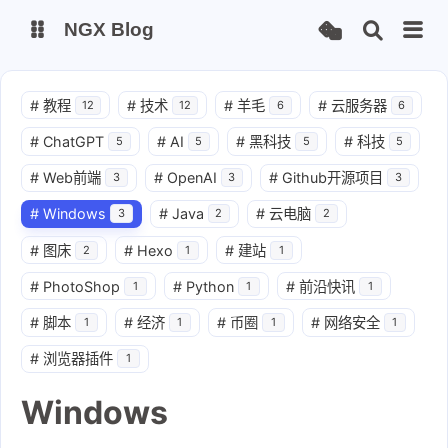
NGX Blog
Status
Qexo
#
教程
#
技术
#
羊毛
#
云服务器
12
12
6
6
#
ChatGPT
#
AI
#
黑科技
#
科技
5
5
5
5
备用链接
Code-Server
#
Web前端
#
OpenAI
#
Github开源项目
3
3
3
#
Windows
#
Java
#
云电脑
3
2
2
#
图床
#
Hexo
#
建站
2
1
1
#
PhotoShop
#
Python
#
前沿快讯
1
1
1
#
脚本
#
经济
#
币圈
#
网络安全
1
1
1
1
#
浏览器插件
1
Windows