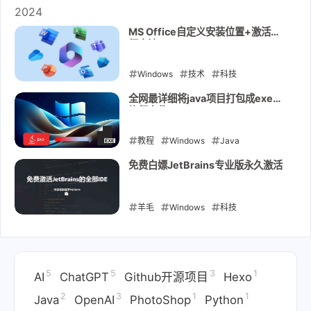
2024
MS Office自定义安装位置+激活详
细方法
Windows
技术
科技
2024-12-07
全网最详细将java项目打包成exe可
执行文件
教程
Windows
Java
2024-08-23
免费白嫖JetBrains专业版永久激活
羊毛
Windows
科技
2024-08-09
5
5
3
1
AI
ChatGPT
Github开源项目
Hexo
2
3
1
1
Java
OpenAI
PhotoShop
Python