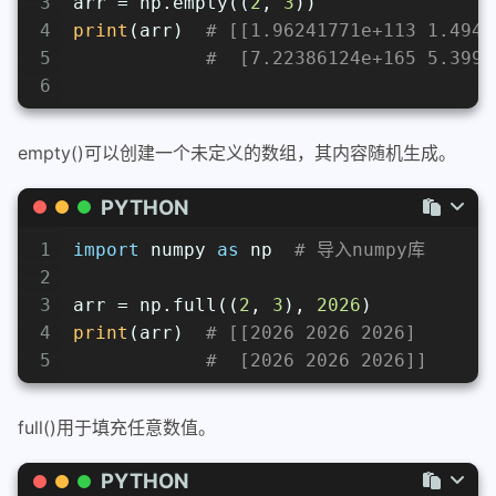
3
arr = np.empty((
2
, 
3
))
4
print
(arr)  
# [[1.96241771e+113 1.4945
5
#  [7.22386124e+165 5.3995
6
empty()可以创建一个未定义的数组，其内容随机生成。
PYTHON
1
import
 numpy 
as
 np  
# 导入numpy库
2
3
arr = np.full((
2
, 
3
), 
2026
)
4
print
(arr)  
# [[2026 2026 2026]
5
#  [2026 2026 2026]]
full()用于填充任意数值。
PYTHON