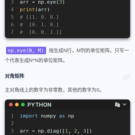
3
arr = np.eye(
3
)
4
print
(arr)
5
# [[1. 0. 0.]
6
#  [0. 1. 0.]
7
#  [0. 0. 1.]]
指生成N行，M列的单位矩阵。只写一
np.eye(N, M)
个代表生成N*N的单位矩阵。
对角矩阵
主对角线上的数字为非零数，其他的数字为0。
PYTHON
1
import
 numpy 
as
 np
2
3
arr = np.diag([
1
, 
2
, 
3
])