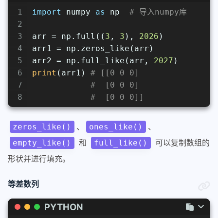
1
import
 numpy 
as
 np  
# 导入numpy库
2
3
arr = np.full((
3
, 
3
), 
2026
)
4
arr1 = np.zeros_like(arr)
5
arr2 = np.full_like(arr, 
2027
)
6
print
(arr1) 
# [[0 0 0]
7
#  [0 0 0]
8
#  [0 0 0]]
、
、
zeros_like()
ones_like()
和
可以复制数组的
empty_like()
full_like()
形状并进行填充。
等差数列
PYTHON