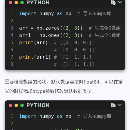
PYTHON
1
import
 numpy 
as
 np  
# 导入numpy库
2
3
arr = np.zeros((
2
, 
3
))  
# 生成全0数组
4
arr1 = np.ones((
2
, 
3
))  
# 生成全1数组
5
print
(arr)  
# [[0. 0. 0.]
6
#  [0. 0. 0.]]
7
print
(arr1) 
# [[1. 1. 1.]
8
#  [1. 1. 1.]]
需要接收数组的形状，默认数据类型时float64，可以在定
义的时候添加dtype参数修改默认数据类型。
PYTHON
1
import
 numpy 
as
 np  
# 导入numpy库
2