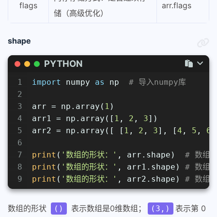
flags
arr.flags
储（高级优化）
shape
PYTHON
1
import
 numpy 
as
 np  
# 导入numpy库
2
3
arr = np.array(
1
)
4
arr1 = np.array([
1
, 
2
, 
3
])
5
arr2 = np.array([ [
1
, 
2
, 
3
], [
4
, 
5
, 
6
]
6
7
print
(
'数组的形状：'
, arr.shape)  
# 数组
8
print
(
'数组的形状：'
, arr1.shape) 
# 数组的
9
print
(
'数组的形状：'
, arr2.shape) 
# 数组的
数组的形状
表示数组是0维数组；
表示第 0
()
(3,)