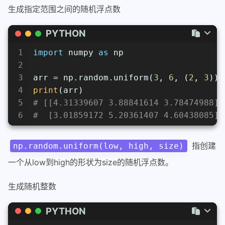
生成指定范围之间的随机浮点数
PYTHON
1
import
 numpy 
as
 np
2
3
arr = np.random.uniform(
3
, 
6
, (
2
, 
3
))
4
print
(arr)
5
# [[4.31339607 3.88841614 3.78474988]
6
#  [3.01859172 5.20361407 4.60438085]]
指创建
np.random.uniform(low, high, size)
一个从low到high的形状为size的随机浮点数。
生成随机整数
PYTHON