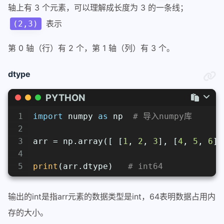
轴上有 3 个元素，可以理解成长度为 3 的一条线；
表示
(2,3)
第 0 轴（行）有 2 个，第 1 轴（列）有 3 个。
dtype
PYTHON
1
import
 numpy 
as
 np  
# 导入numpy库
2
3
arr = np.array([ [
1
, 
2
, 
3
], [
4
, 
5
, 
6
] 
4
5
print
(arr.dtype)   
# int64
输出的int是指arr元素的数据类型是int，64表明数据占用内
存的大小。