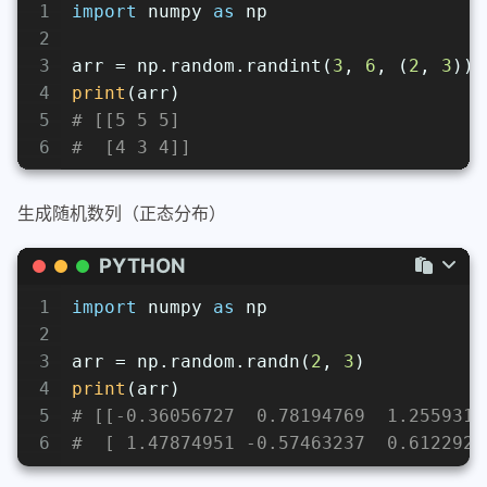
1
import
 numpy 
as
 np
2
3
arr = np.random.randint(
3
, 
6
, (
2
, 
3
))
4
print
(arr)
5
# [[5 5 5]
6
#  [4 3 4]]
生成随机数列（正态分布）
PYTHON
1
import
 numpy 
as
 np
2
3
arr = np.random.randn(
2
, 
3
)
4
print
(arr)
5
# [[-0.36056727  0.78194769  1.2559315
6
#  [ 1.47874951 -0.57463237  0.6122929