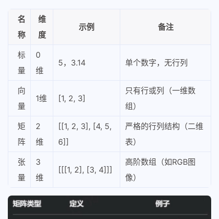
名
维
示例
备注
称
度
标
0
5，3.14
单个数字，无行列
量
维
向
只有行或列（一维数
1维
[1, 2, 3]
量
组）
矩
2
[[1, 2, 3], [4, 5,
严格的行列结构（二维
阵
维
6]]
表）
张
3
高阶数组（如RGB图
[[[1, 2], [3, 4]]]
量
维
像）