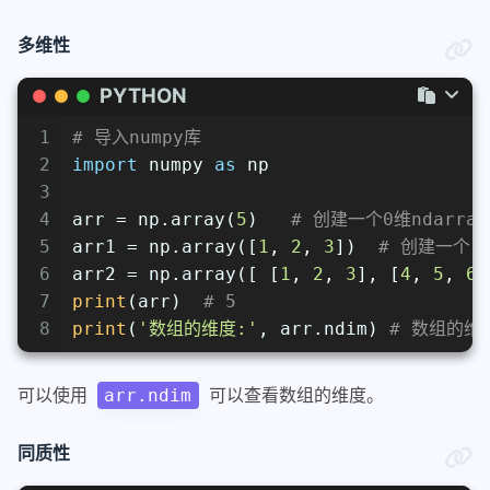
多维性
PYTHON
1
# 导入numpy库
2
import
 numpy 
as
 np
3
4
arr = np.array(
5
)   
# 创建一个0维ndarra
5
arr1 = np.array([
1
, 
2
, 
3
])  
# 创建一个1维
6
arr2 = np.array([ [
1
, 
2
, 
3
], [
4
, 
5
, 
6
]
7
print
(arr)  
# 5
8
print
(
'数组的维度:'
, arr.ndim) 
# 数组的维度
可以使用
可以查看数组的维度。
arr.ndim
同质性