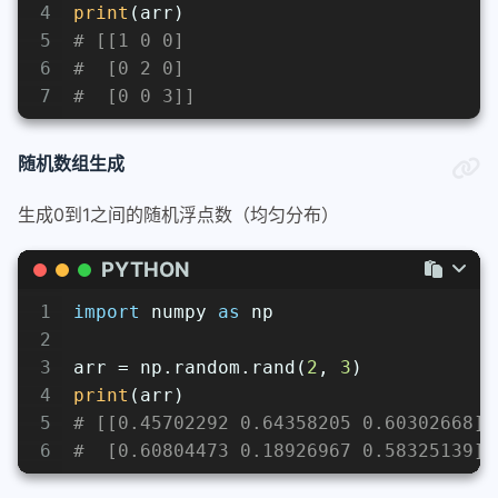
4
print
(arr)
5
# [[1 0 0]
6
#  [0 2 0]
7
#  [0 0 3]]
随机数组生成
生成0到1之间的随机浮点数（均匀分布）
PYTHON
1
import
 numpy 
as
 np
2
3
arr = np.random.rand(
2
, 
3
)
4
print
(arr)
5
# [[0.45702292 0.64358205 0.60302668]
6
#  [0.60804473 0.18926967 0.58325139]]