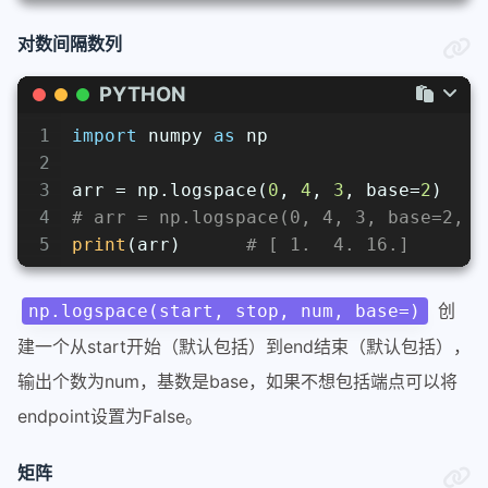
对数间隔数列
PYTHON
1
import
 numpy 
as
 np
2
3
arr = np.logspace(
0
, 
4
, 
3
, base=
2
)
4
# arr = np.logspace(0, 4, 3, base=2, e
5
print
(arr)      
# [ 1.  4. 16.]
创
np.logspace(start, stop, num, base=)
建一个从start开始（默认包括）到end结束（默认包括），
输出个数为num，基数是base，如果不想包括端点可以将
endpoint设置为False。
矩阵