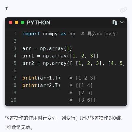
T
PYTHON
1
import
 numpy 
as
 np  
# 导入numpy库
2
3
arr = np.array(
1
)
4
arr1 = np.array([
1
, 
2
, 
3
])
5
arr2 = np.array([ [
1
, 
2
, 
3
], [
4
, 
5
, 
6
6
7
print
(arr1.T)   
# [1 2 3]
8
print
(arr2.T)   
# [[1 4]
9
#  [2 5]
10
#  [3 6]]
转置操作的作用时行变列，列变行；所以转置操作对0维、
1维数组无效。