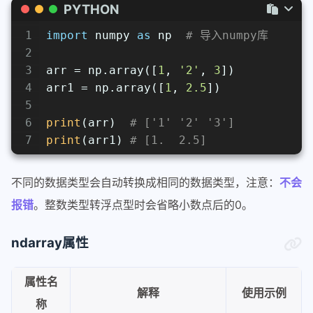
PYTHON
1
import
 numpy 
as
 np  
# 导入numpy库
2
3
arr = np.array([
1
, 
'2'
, 
3
])
4
arr1 = np.array([
1
, 
2.5
])
5
6
print
(arr)  
# ['1' '2' '3']
7
print
(arr1) 
# [1.  2.5]
不同的数据类型会自动转换成相同的数据类型，注意：
不会
报错
。整数类型转浮点型时会省略小数点后的0。
ndarray属性
属性名
解释
使用示例
称