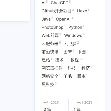
5
5
AI
ChatGPT
3
1
Github开源项目
Hexo
2
3
Java
OpenAI
1
1
PhotoShop
Python
1
2
3
Hexo
Java
OpenAI
3
3
Web前端
Windows
3
6
2
Windows
云服务器
云电脑
6
2
云服务器
云电脑
12
12
1
技术
教程
浏览器插件
1
2
1
前沿快讯
图床
币圈
1
12
12
建站
技术
教程
1
5
脚本
黑科技
1
5
1
浏览器插件
科技
经济
1
6
1
网络安全
羊毛
脚本
5
黑科技
九月 2025
八月 2025
一月 2026
十一月 2025
2
2
篇
篇
2
1
篇
篇