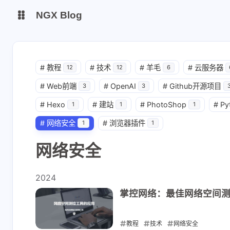
NGX Blog
Status
Qexo
#
教程
#
技术
#
羊毛
#
云服务器
12
12
6
shift K
关闭快捷键功能
#
Web前端
#
OpenAI
#
Github开源项目
备用链接
Code-Server
3
3
shift A
打开/关闭中控台
#
Hexo
#
建站
#
PhotoShop
#
Py
1
1
1
shift M
播放/暂停音乐
#
网络安全
#
浏览器插件
1
1
shift D
深色/浅色显示模式
网络安全
shift S
站内搜索
shift R
随机访问
2024
shift H
返回首页
掌控网络：最佳网络空间
shift F
友链鱼塘
shift L
友链页面
教程
技术
网络安全