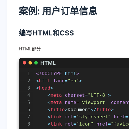
案例: 用户订单信息
编写HTML和CSS
HTML部分
HTML
1
<!DOCTYPE 
html
>
2
<
html
lang
=
"en"
>
3
<
head
>
4
<
meta
charset
=
"UTF-8"
>
5
<
meta
name
=
"viewport"
conten
6
<
title
>
Document
</
title
>
7
<
link
rel
=
"stylesheet"
href
=
8
<
link
rel
=
"icon"
href
=
"favic