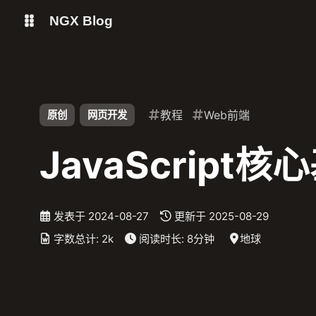
NGX Blog
Status
Qexo
shift K
关闭快捷键功能
教程
Web前端
原创
网页开发
备用链接
Code-Server
shift A
打开/关闭中控台
JavaScri
shift M
播放/暂停音乐
shift D
深色/浅色显示模式
shift S
站内搜索
发表于
2024-08-27
更新于
2025-08-29
shift R
随机访问
字数总计:
2k
阅读时长:
8分钟
地球
shift H
返回首页
shift F
友链鱼塘
shift L
友链页面