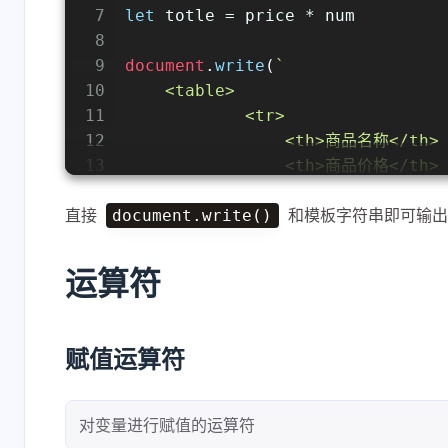
7
let
 totle = price * num
8
9
document
.
write
(
`
10
    <table>
11
            <tr>
12
                <th>商品名称</th>
13
                <th>商品价格</th>
14
                <th>商品数量</th>
直接
和模板字符串即可输出
15
document.write()
                <th>总价</th>
16
                <th>收货地址</th>
17
            </tr>
运算符
18
            <tr>
19
                <td>JavaScript</
20
                <td>
${price}
</td
赋值运算符
21
                <td>
${num}
</td>
22
                <td>
${totle}
</td
23
                <td>
${address}
</
对变量进行赋值的运算符
24
            </tr>