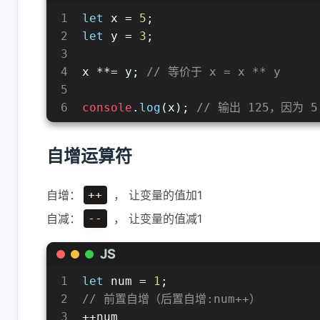
1
let
 x = 
5
;
2
let
 y = 
3
;
3
4
x **= y; 
// 等价于 x = x ** y
5
6
console
.
log
(x); 
// 输出 125，因为 5
自增运算符
自增：
， 让变量的值加1
++
自减：
， 让变量的值减1
--
JS
1
let
 num = 
1
;
2
// 前置自增（后置自增:num++）
3
++num