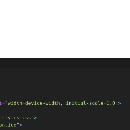
t
=
"width=device-width, initial-scale=1.0"
>
"styles.css"
>
on.ico"
>