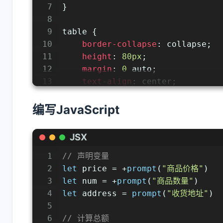
7
}
8
9
table
 {
10
border-collapse
: collapse;
11
height
: 
80px
;
12
margin
: 
0
 auto;
13
text-align
: center;
14
}
互动
15
编写JavaScript
最新评论
16
th
 {
17
padding
: 
5px
30px
;
正在加载中...
JSX
18
}
19
1
// 声明变量
20
td
 {
2
let
 price = +
prompt
(
"商品价格"
)
21
padding-left
: 
20px
;
3
let
 num = +
prompt
(
"商品数量"
)
22
padding-right
: 
20px
;
4
let
 address = 
prompt
(
"收货地址"
)
23
}
5
6
// 计算总额