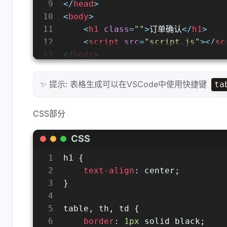
9
</
head
>
10
<
body
>
11
<
h1
class
=
""
>
订单确认
</
h1
>
12
<
script
src
=
"script.js"
>
</
sc
13
</
body
>
14
</
html
>
✨ 提示: 表格生成可以在VSCode中使用快捷键
ta
CSS部分
CSS
1
h1
 {
2
text-align
: center;
3
}
4
5
table
, 
th
, 
td
 {
6
border
: 
1px
 solid black;