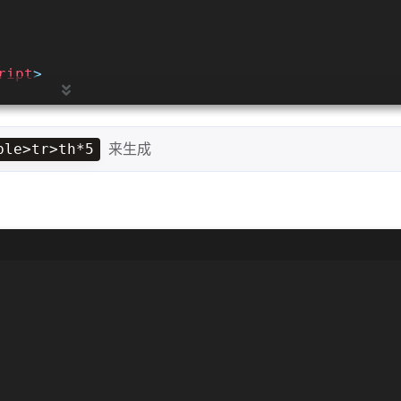
ript
>
来生成
ble>tr>th*5