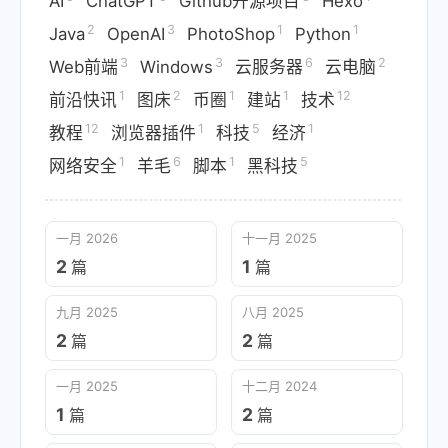
AI
ChatGPT
Github开源项目
Hexo
2
3
1
1
Java
OpenAI
PhotoShop
Python
3
3
6
2
Web前端
Windows
云服务器
云电脑
1
2
1
1
12
前沿快讯
图床
币圈
建站
技术
12
1
5
1
教程
浏览器插件
科技
经济
1
6
1
5
网络安全
羊毛
脚本
黑科技
一月 2026
十一月 2025
2
1
篇
篇
九月 2025
八月 2025
2
2
篇
篇
一月 2025
十二月 2024
1
2
篇
篇