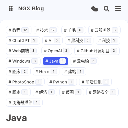
NGX Blog
Status
Qexo
#
教程
#
技术
#
羊毛
#
云服务器
12
12
6
6
#
ChatGPT
#
AI
#
黑科技
#
科技
5
5
5
5
备用链接
Code-Server
#
Web前端
#
OpenAI
#
Github开源项目
3
3
3
#
Windows
#
Java
#
云电脑
3
2
2
#
图床
#
Hexo
#
建站
2
1
1
#
PhotoShop
#
Python
#
前沿快讯
1
1
1
#
脚本
#
经济
#
币圈
#
网络安全
1
1
1
1
#
浏览器插件
1
Java