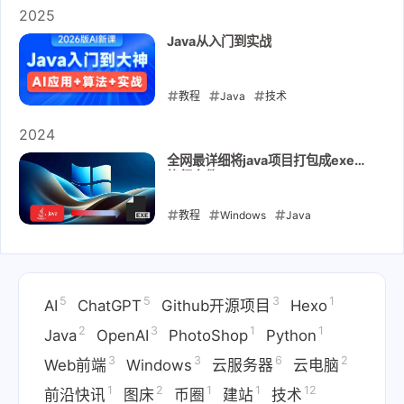
2025
Java从入门到实战
教程
Java
技术
2025-11-29
2024
全网最详细将java项目打包成exe可
执行文件
教程
Windows
Java
2024-08-23
5
5
3
1
AI
ChatGPT
Github开源项目
Hexo
2
3
1
1
Java
OpenAI
PhotoShop
Python
3
3
6
2
Web前端
Windows
云服务器
云电脑
1
2
1
1
12
前沿快讯
图床
币圈
建站
技术