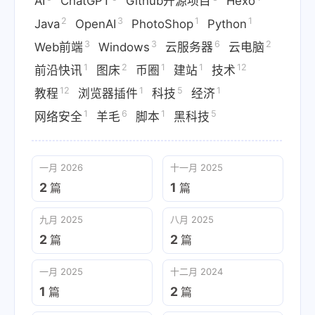
AI
ChatGPT
Github开源项目
Hexo
2
3
1
1
Java
OpenAI
PhotoShop
Python
3
3
6
2
Web前端
Windows
云服务器
云电脑
1
2
1
1
12
前沿快讯
图床
币圈
建站
技术
12
1
5
1
教程
浏览器插件
科技
经济
1
6
1
5
网络安全
羊毛
脚本
黑科技
一月 2026
十一月 2025
2
1
篇
篇
九月 2025
八月 2025
2
2
篇
篇
一月 2025
十二月 2024
1
2
篇
篇