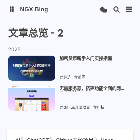
NGX Blog
文章总览 - 2
Status
Qexo
2025
备用链接
Code-Server
加密货币新手入门实操指南
经济
币圈
2025-08-19
无需服务器，搭建功能全面的网址
导航网站
Github开源项目
科技
2025-08-08
5
5
3
1