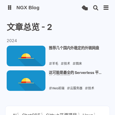
NGX Blog
文章总览 - 2
Status
Qexo
2024
备用链接
Code-Server
推荐几个国内外稳定的外链网盘
羊毛
技术
图床
2024-09-08
这可能是最全的 Serverless 平台
的使用说明了
Web前端
云服务器
技术
2024-09-07
5
5
3
1