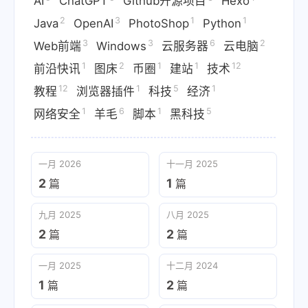
AI
ChatGPT
Github开源项目
Hexo
2
3
1
1
Java
OpenAI
PhotoShop
Python
3
3
6
2
Web前端
Windows
云服务器
云电脑
1
2
1
1
12
前沿快讯
图床
币圈
建站
技术
12
1
5
1
教程
浏览器插件
科技
经济
1
6
1
5
网络安全
羊毛
脚本
黑科技
一月 2026
十一月 2025
2
1
篇
篇
九月 2025
八月 2025
2
2
篇
篇
一月 2025
十二月 2024
1
2
篇
篇