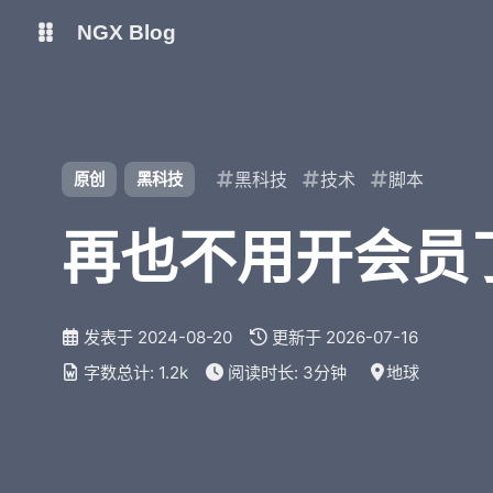
NGX Blog
Status
Qexo
shift K
关闭快捷键功能
黑科技
技术
脚本
原创
黑科技
备用链接
Code-Server
shift A
打开/关闭中控台
再也不用开会员
shift M
播放/暂停音乐
shift D
深色/浅色显示模式
shift S
站内搜索
发表于
2024-08-20
更新于
2026-07-16
shift R
随机访问
字数总计:
1.2k
阅读时长:
3分钟
地球
shift H
返回首页
shift F
友链鱼塘
shift L
友链页面