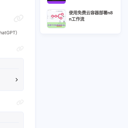
使用免费云容器部署n8
n工作流
atGPT）
1
2
3
Hexo
Java
OpenAI
3
6
2
Windows
云服务器
云电脑
12
12
1
技术
教程
浏览器插件
1
5
脚本
黑科技