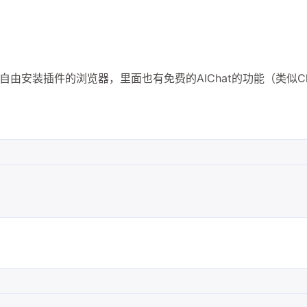
自由安装插件的浏览器，里面也有免费的AIChat的功能（类似Ch
兴趣点
寻找你感兴趣的领域
5
5
3
AI
ChatGPT
Github开源项目
1
1
3
PhotoShop
Python
Web前端
1
2
1
1
前沿快讯
图床
币圈
建站
5
1
1
6
科技
经济
网络安全
羊毛