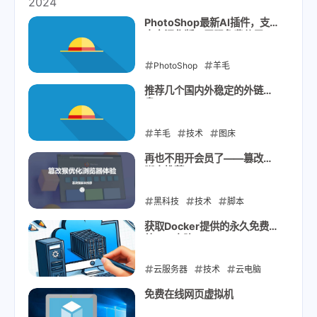
2024
PhotoShop最新AI插件，支持
中文汉化版，无限免费使用。
PhotoShop
羊毛
2024-10-08
推荐几个国内外稳定的外链网
盘
羊毛
技术
图床
2024-09-08
再也不用开会员了——篡改猴
脚本推荐
黑科技
技术
脚本
2024-08-20
获取Docker提供的永久免费国
外IP云电脑
云服务器
技术
云电脑
2024-08-19
免费在线网页虚拟机