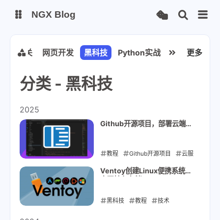
NGX Blog
Status
Qexo
网站相关
网页开发
黑科技
Python实战应用
Java程
更多
分类 - 黑科技
备用链接
Code-Server
2025
Github开源项目，部署云端
VScode
教程
Github开源项目
云服
务器
Ventoy创建Linux便携系统，
实现持久存储
2025-09-13
黑科技
教程
技术
2025-01-16