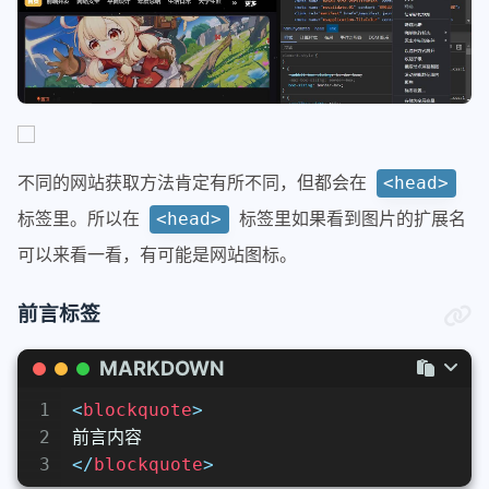
不同的网站获取方法肯定有所不同，但都会在
<head>
标签里。所以在
标签里如果看到图片的扩展名
<head>
可以来看一看，有可能是网站图标。
前言标签
MARKDOWN
1
<
blockquote
>
2
前言内容
3
</
blockquote
>