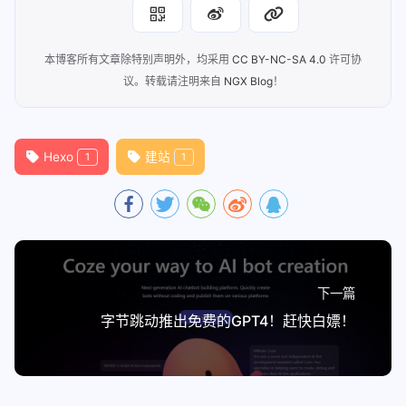
53
        run:
54
          npm install hexo-butterfly-
本博客所有文章除特别声明外，均采用
CC BY-NC-SA 4.0
许可协
55
议。转载请注明来自
NGX Blog
！
56
      - name: 生成静态文件
57
        run: 
58
          hexo cl && hexo g
59
Hexo
建站
1
1
60
      - name: 清理残留
61
        run: rm -rf .deploy_git
62
63
      - name: 验证
64
        run:
65
          git config --global user.na
下一篇
66
      - name: 开始部署
字节跳动推出免费的GPT4！赶快白嫖！
67
        run:
68
          hexo d
69
70
      - name: 提交搜索