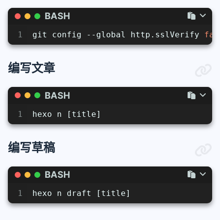
BASH
1
git config --global http.sslVerify 
fal
编写文章
BASH
1
hexo n [title]
编写草稿
BASH
1
hexo n draft [title]