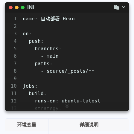
INI
1
name: 自动部署 Hexo
2
3
on:
4
  push:
5
    branches:
6
      - main
7
    paths:
8
      - source/_posts/**
9
10
jobs:
11
  build:
12
    runs-on: ubuntu-latest
13
    strategy:
14
      matrix:
15
        node-version: 
[22.x]
环境变量
详细说明
16