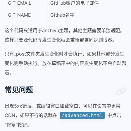
GIT_EMAIL
GitHub账户的电子邮件
17
    steps:
18
      - name: 开始运行
GIT_NAME
Github名字
19
        uses: actions/checkout@v3
20
这个代码只适用于anzhiyu主题，其他主题需要单独适配。
21
      - name: 设置 Node.js ${{ matrix.
这样只要源代码库发生变化就会重新部署同步到博客。
22
        uses: actions/setup-node@v4
23
        with:
只有_post文件夹发生变化时才会执行，如果其他部分发生
24
          node-version: ${{ matrix.no
25
变化则手动执行。放在草稿箱中的内容发生变化不会自动部
26
      - name: 安装 Hexo CI
署。
27
        run: 
28
          npm install hexo-cli -g
常见问题
29
30
      - name: 缓存
出现5xx错误，或编辑窗口加载空白：可以在设置中更换
31
        uses: actions/cache@v4
32
        id: cache-dependencies
CDN，如果不行的话就在
中点击
/advanced.html
33
        with:
“修复”按钮。
34
          path: node_modules