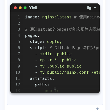
YML
1
image:
nginx:latest
# 使用nginx提
2
3
# 通过gitlab的pages功能实现静态网站功能
4
pages:
5
stage:
deploy
6
script:
# GitLab Pages制定从pub
7
-
mkdir
.public
8
-
cp
-r
*
.public
9
-
mv
.public
public
10
-
mv
public/nginx.conf
/etc/ng
11
artifacts:
12
paths:
13
-
public
14
rules:
15
-
if:
$CI_COMMIT_BRANCH
==
$CI