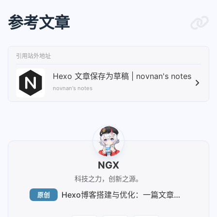
35
          key: ${{ runner.os }}-${{ h
参考文章
36
          restore-keys: |
37
            ${{ runner.os }}-
38
39
      - name: 安装插件
引用站外地址
40
        if: steps.cache-dependencies.
Hexo 文章保存为草稿 | novnan's notes
41
        run: 
novnan's notes
42
          npm install
43
44
      - name: 安装主题
45
        run:
46
          git clone -b main https://g
47
NGX
48
      - name: 安装渲染插件
49
        run:
科技之力，创新之源。
50
          npm install hexo-renderer-p
Hexo博客搭建与优化：一篇文章告诉你如何高效写博客
原创
51
52
      - name: 安装主题插件