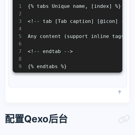
1
{% tabs Unique name, [index] %}
2
3
<!-- tab [Tab caption] [@icon] -->
4
5
Any content (support inline tags to
6
7
<!-- endtab -->
8
9
{% endtabs %}
配置Qexo后台