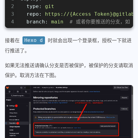
2
type:
git
3
repo:
https://{Access
Token}@gitlab.
4
branch:
main
# 或者你要推送的分支，如 'ma
接着在
时就会出现一个登录框，授权一下就进
Hexo d
行推送了。
如果无法推送请确认分支是否被保护，被保护的分支请取消
保护。取消方法在下图。