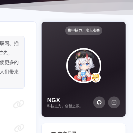
集中精力，攻克难关
持联网、插
首先，
将使更多的
为人们带来
NGX
科技之力，创新之源。