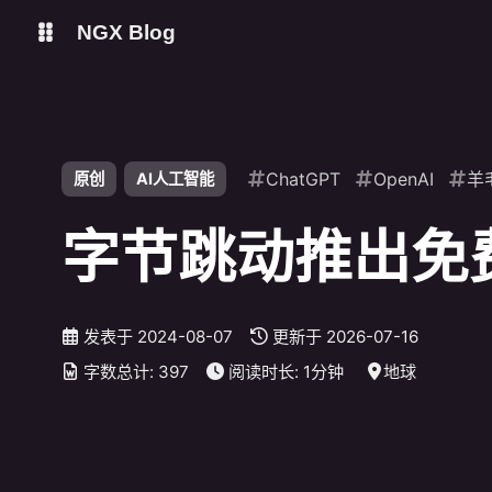
NGX Blog
Status
Qexo
shift K
关闭快捷键功能
ChatGPT
OpenAI
羊
原创
AI人工智能
备用链接
Code-Server
shift A
打开/关闭中控台
字节跳动推出免
shift M
播放/暂停音乐
shift D
深色/浅色显示模式
shift S
站内搜索
发表于
2024-08-07
更新于
2026-07-16
shift R
随机访问
字数总计:
397
阅读时长:
1分钟
地球
shift H
返回首页
shift F
友链鱼塘
shift L
友链页面