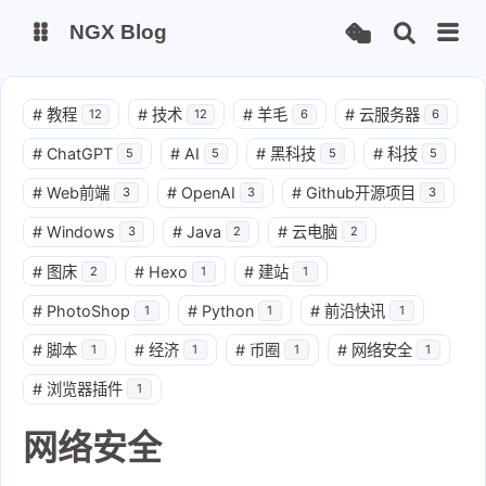
NGX Blog
Status
Qexo
#
教程
#
技术
#
羊毛
#
云服务器
12
12
6
6
#
ChatGPT
#
AI
#
黑科技
#
科技
5
5
5
5
备用链接
Code-Server
#
Web前端
#
OpenAI
#
Github开源项目
3
3
3
#
Windows
#
Java
#
云电脑
3
2
2
#
图床
#
Hexo
#
建站
2
1
1
#
PhotoShop
#
Python
#
前沿快讯
1
1
1
#
脚本
#
经济
#
币圈
#
网络安全
1
1
1
1
#
浏览器插件
1
网络安全