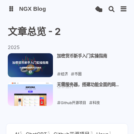
NGX Blog
文章总览 - 2
Status
Qexo
2025
备用链接
Code-Server
加密货币新手入门实操指南
经济
币圈
2025-08-19
无需服务器，搭建功能全面的网址
导航网站
Github开源项目
科技
2025-08-08
5
5
3
1