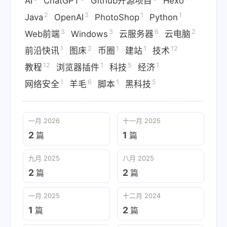
AI
ChatGPT
Github开源项目
Hexo
2
3
1
1
Java
OpenAI
PhotoShop
Python
3
3
6
2
Web前端
Windows
云服务器
云电脑
1
2
1
1
12
前沿快讯
图床
币圈
建站
技术
12
1
5
1
教程
浏览器插件
科技
经济
1
6
1
5
网络安全
羊毛
脚本
黑科技
一月 2026
十一月 2025
2
1
篇
篇
九月 2025
八月 2025
2
2
篇
篇
一月 2025
十二月 2024
1
2
篇
篇